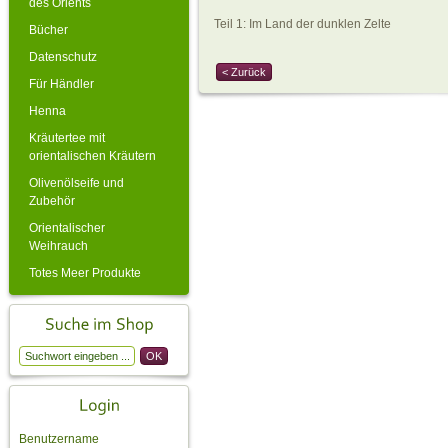
des Orients
Teil 1: Im Land der dunklen Zelte
Bücher
Datenschutz
< Zurück
Für Händler
Henna
Kräutertee mit
orientalischen Kräutern
Olivenölseife und
Zubehör
Orientalischer
Weihrauch
Totes Meer Produkte
Benutzername