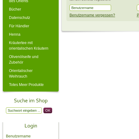
des Orients
Bücher
Benutzername vergessen?
P
Datenschutz
Für Händler
Henna
Kräutertee mit
orientalischen Kräutern
Olivenölseife und
Zubehör
Orientalischer
Weihrauch
Totes Meer Produkte
Benutzername