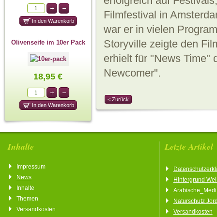
erfolgreich auf Festiva
Filmfestival in Amster
war er in vielen Progr
Storyville zeigte den Fi
Olivenseife im 10er Pack
erhielt für "News Time"
Newcomer".
18,95 €
< Zurück
Inhalte
Letzte Artikel
Impressum
Datenschutzerkl
News
Hintergrund We
Inhalte
Arabische_Medi
Themen
Naturschutz Jor
Versandkosten
Versandkosten