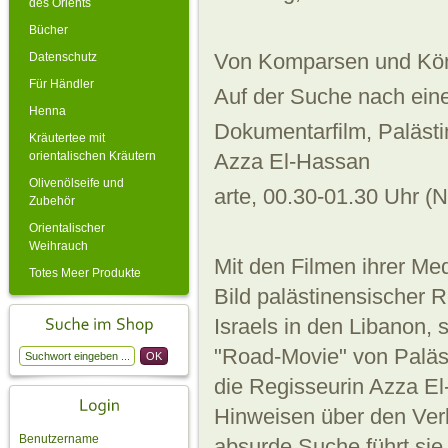
des Orients
Bücher
Von Komparsen und Kö
Datenschutz
Für Händler
Auf der Suche nach ein
Henna
Dokumentarfilm, Paläst
Kräutertee mit
orientalischen Kräutern
Azza El-Hassan
Olivenölseife und
arte, 00.30-01.30 Uhr 
Zubehör
Orientalischer
Weihrauch
Mit den Filmen ihrer Me
Totes Meer Produkte
Bild palästinensischer R
Israels in den Libanon,
"Road-Movie" von Paläst
die Regisseurin Azza E
Hinweisen über den Ver
Benutzername
absurde Suche führt sie 