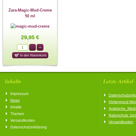
Zara-Magic-Mud-Creme
50 ml
29,95 €
Inhalte
Letzte Artikel
Impressum
Datenschutzerkl
News
Hintergrund We
Inhalte
Arabische_Medi
Themen
Naturschutz Jor
Versandkosten
Versandkosten
Datenschutzerklärung