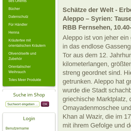
des Orients
Schätze der Welt - Er
Bücher
Datenschutz
Aleppo – Syrien: Taus
Für Händler
RBB Fernsehen, 10.40-
Henna
Aleppo ist von jeher ein 
Kräutertee mit
in das endlose Gasseng
orientalischen Kräutern
Olivenölseife und
Tor aus dem 12. Jahrhun
Zubehör
kilometerlangen, größte
Orientalischer
streng geordnet sind. Hi
Weihrauch
Totes Meer Produkte
getrunken. Aleppo hat g
wurde die Stadt schachbr
griechische Marktplatz, 
Omayadenmoschee und u
Khan al Wazir, die im 
mit ihrem Gefolge und d
Benutzername