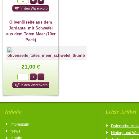
Olivenölseife aus dem
Jordantal mit Schwefel
aus dem Toten Meer (10er
Pack)
21,00 €
Inhalte
Letzte Artikel
Impressum
Datenschutzerkl
News
Hintergrund We
Inhalte