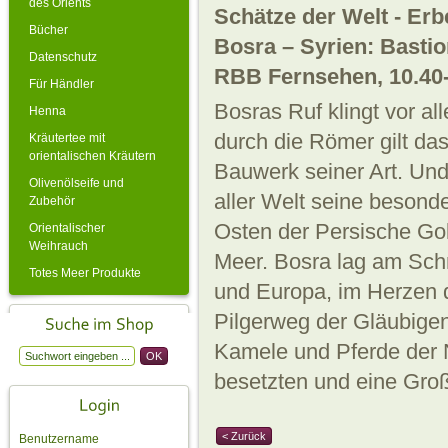
des Orients
Schätze der Welt - Er
Bücher
Bosra – Syrien: Basti
Datenschutz
RBB Fernsehen, 10.40-
Für Händler
Bosras Ruf klingt vor a
Henna
durch die Römer gilt da
Kräutertee mit
orientalischen Kräutern
Bauwerk seiner Art. Un
Olivenölseife und
aller Welt seine besond
Zubehör
Osten der Persische Go
Orientalischer
Weihrauch
Meer. Bosra lag am Sch
Totes Meer Produkte
und Europa, im Herzen 
Pilgerweg der Gläubigen
Kamele und Pferde der
besetzten und eine Groß
< Zurück
Benutzername