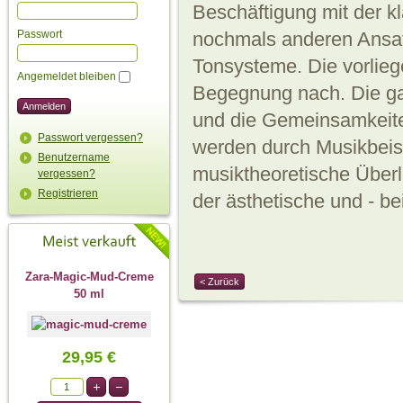
Beschäftigung mit der k
Passwort
nochmals anderen Ansat
Tonsysteme. Die vorlie
Angemeldet bleiben
Begegnung nach. Die ga
und die Gemeinsamkeite
Passwort vergessen?
werden durch Musikbeis
Benutzername
musiktheoretische Überl
vergessen?
Registrieren
der ästhetische und - bei
Zara-Magic-Mud-Creme
< Zurück
50 ml
29,95 €