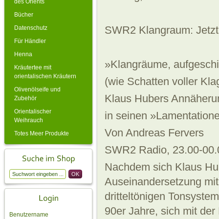
des Orients
Bücher
SWR2 Klangraum: Jetz
Datenschutz
Für Händler
Henna
»Klangräume, aufgeschi
Kräutertee mit
orientalischen Kräutern
(wie Schatten voller Kl
Olivenölseife und
Klaus Hubers Annäheru
Zubehör
Orientalischer
in seinen »Lamentation
Weihrauch
Von Andreas Fervers
Totes Meer Produkte
SWR2 Radio, 23.00-00
Nachdem sich Klaus Hub
Auseinandersetzung mit
dritteltönigen Tonsyste
90er Jahre, sich mit de
Benutzername