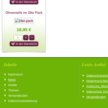
Olivenseife im 10er Pack
18,95 €
Inhalte
Letzte Artikel
Impressum
Datenschutzerkl
News
Hintergrund We
Inhalte
Arabische_Medi
Themen
Naturschutz Jor
Versandkosten
Versandkosten
Datenschutzerklärung