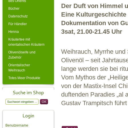
des Orients
Der Duft von Himmel u
Bücher
Eine Kulturgeschichte 
Datenschutz
Dokumentation von Gu
Für Händler
3sat, 21.00-21.45 Uhr
Henna
Kräutertee mit
orientalischen Kräutern
Weihrauch, Myrrhe und S
Olivenölseife und
Zubehör
Olivenöl – seit Jahrtau
Orientalischer
lange werden sie bei ri
Weihrauch
Vom Mythos der „Heilig
Totes Meer Produkte
von der Mastix-Insel Ch
duftenden Paradies „al
Gustav Trampitsch führt 
Benutzername