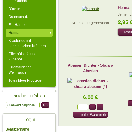
des Orients
Henna r
Bücher
Jemeniti
Datenschutz
2,95 
Aktueller Lagerbestand
Für Händler
Detai
Henna
Kräutertee mit
orientalischen Kräutern
Olivenölseife und
Zubehör
Abasien Dichter - Shuara
Orientalischer
Abasien
Weihrauch
Totes Meer Produkte
6,00 €
Benutzername