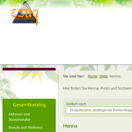
Sie sind hier:
Home
Shop
Henna
Ihr Warenkorb ist noch leer.
Hier finden Sie Henna. Pures und hochwer
Sortiert nach
Produktname absteigende Reihenfolg
Aktionen und
Sparprodukte
Henna
Beauty und Wellness