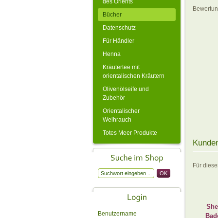
des Orients
Bewertung
Bücher
Datenschutz
Für Händler
Henna
Kräutertee mit
orientalischen Kräutern
Olivenölseife und
Zubehör
Orientalischer
Weihrauch
Totes Meer Produkte
Kunden
Für dies
She
Benutzername
Bad