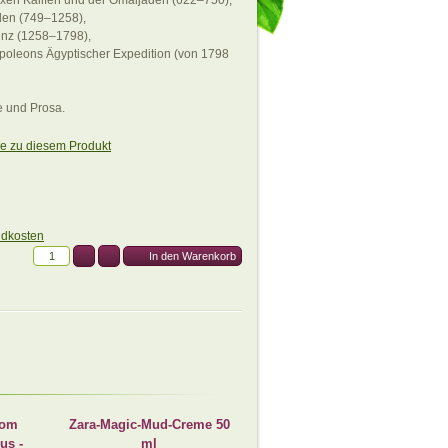
xen Kalifen und der Omaijaden (622–750),
den (749–1258),
nz (1258–1798),
poleons Ägyptischer Expedition (von 1798
e und Prosa.
ge zu diesem Produkt
ndkosten
vom
Zara-Magic-Mud-Creme 50
us -
ml