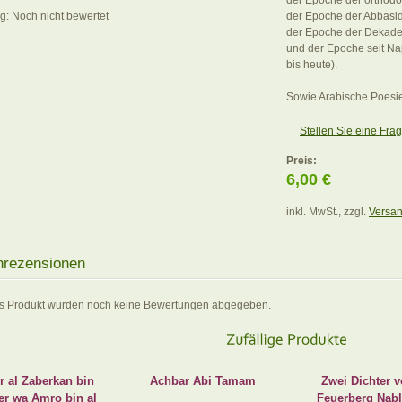
der Epoche der orthodo
: Noch nicht bewertet
der Epoche der Abbasi
der Epoche der Dekade
und der Epoche seit Na
bis heute).
Sowie Arabische Poesi
Stellen Sie eine Fra
Preis:
6,00 €
inkl. MwSt., zzgl.
Versa
rezensionen
es Produkt wurden noch keine Bewertungen abgegeben.
r al Zaberkan bin
Achbar Abi Tamam
Zwei Dichter 
er wa Amro bin al
Feuerberg Nabl