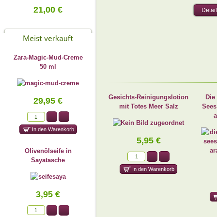
21,00 €
Detai
Zara-Magic-Mud-Creme
50 ml
Gesichts-Reinigungslotion
Die
29,95 €
mit Totes Meer Salz
Sees
a
5,95 €
Olivenölseife in
Sayatasche
3,95 €