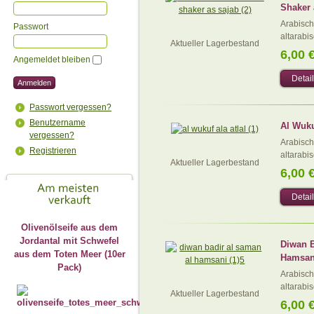
Shaker 
Arabisch
Passwort
altarabis
Aktueller Lagerbestand
6,00 
Angemeldet bleiben
Detai
Passwort vergessen?
Benutzername
Al Wuku
vergessen?
Arabisch
Registrieren
altarabis
Aktueller Lagerbestand
6,00 
Detai
Olivenölseife aus dem
Jordantal mit Schwefel
Diwan B
aus dem Toten Meer (10er
Hamsan
Pack)
Arabisch
altarabis
Aktueller Lagerbestand
6,00 