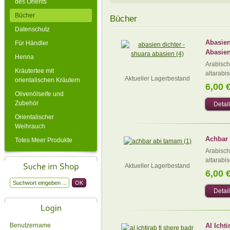
des Orients
Bücher
Bücher
Datenschutz
Abasien
Für Händler
Abasie
Henna
Arabisch
Kräutertee mit
altarabis
Aktueller Lagerbestand
orientalischen Kräutern
6,00 
Olivenölseife und
Zubehör
Detai
Orientalischer
Weihrauch
Achbar
Totes Meer Produkte
Arabisch
altarabis
Aktueller Lagerbestand
6,00 
Detai
Benutzername
Al Ichti