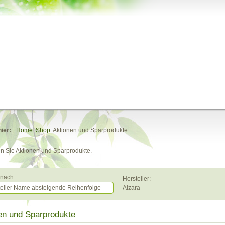
hier:
Home
Shop
Aktionen und Sparprodukte
en Sie Aktionen und Sparprodukte.
t nach
Hersteller:
teller Name absteigende Reihenfolge
Alzara
en und Sparprodukte