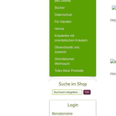
des Orients
Bücher
Datenschutz
Akt
Für Händler
Henna
Kräutertee mit
orientalischen Kräutern
Olivenölseife und
Zubehör
Orientalischer
Weihrauch
Totes Meer Produkte
Akt
Benutzername