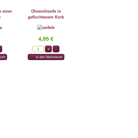
n einer
Olivenölseife in
e
geflochtenem Korb
4,95 €