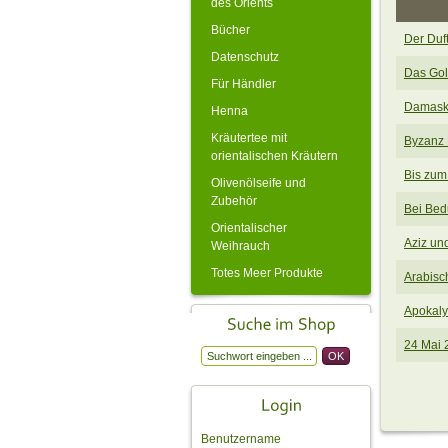
des Orients
Bücher
Der Duf
Datenschutz
Das Gol
Für Händler
Damasku
Henna
Kräutertee mit
Byzanz 
orientalischen Kräutern
Bis zum 
Olivenölseife und
Zubehör
Bei Bed
Orientalischer
Aziz un
Weihrauch
Totes Meer Produkte
Arabisc
Apokaly
24 Mai 2
Benutzername