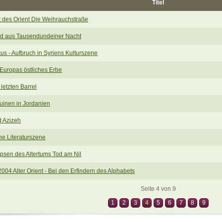
Titel
t des Orient Die Weihrauchstraße
d aus Tausendundeiner Nacht
s - Aufbruch in Syriens Kulturszene
Europas östliches Erbe
letzten Barrel
uinen in Jordanien
d Azizeh
he Literaturszene
psen des Altertums Tod am Nil
004 Alter Orient - Bei den Erfindern des Alphabets
Seite 4 von 9
1
2
3
4
5
6
7
8
9