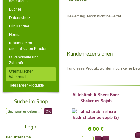
des Orients
Bücher
Bewertung: Noch nicht bewertet
Datenschutz
Für Händler
Henna
Kräutertee mit
orientalischen Kräutern
Kundenrezensionen
Olivenölseife und
Zubehör
Für dieses Produkt wurden noch keine Be
Orientalischer
Weihrauch
Totes Meer Produkte
Al Ichtirab fi Shere Badr
Shaker as Sajab
6,00 €
Benutzername